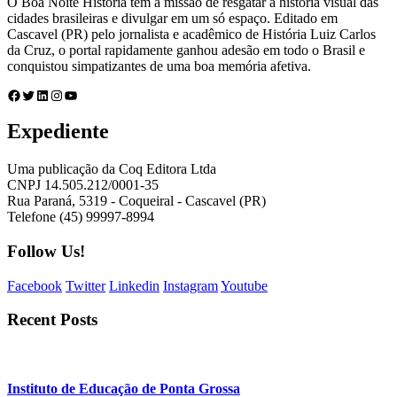
O Boa Noite História tem a missão de resgatar a história visual das
cidades brasileiras e divulgar em um só espaço. Editado em
Cascavel (PR) pelo jornalista e acadêmico de História Luiz Carlos
da Cruz, o portal rapidamente ganhou adesão em todo o Brasil e
conquistou simpatizantes de uma boa memória afetiva.
Facebook
Twitter
LinkedIn
Instagram
Youtube
Expediente
Uma publicação da Coq Editora Ltda
CNPJ 14.505.212/0001-35
Rua Paraná, 5319 - Coqueiral - Cascavel (PR)
Telefone (45) 99997-8994
Follow Us!
Facebook
Twitter
Linkedin
Instagram
Youtube
Recent Posts
Instituto de Educação de Ponta Grossa