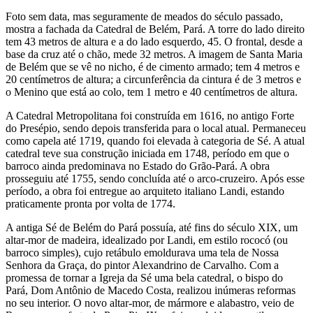
Foto sem data, mas seguramente de meados do século passado,
mostra a fachada da Catedral de Belém, Pará. A torre do lado direito
tem 43 metros de altura e a do lado esquerdo, 45. O frontal, desde a
base da cruz até o chão, mede 32 metros. A imagem de Santa Maria
de Belém que se vê no nicho, é de cimento armado; tem 4 metros e
20 centímetros de altura; a circunferência da cintura é de 3 metros e
o Menino que está ao colo, tem 1 metro e 40 centímetros de altura.
A Catedral Metropolitana foi construída em 1616, no antigo Forte
do Presépio, sendo depois transferida para o local atual. Permaneceu
como capela até 1719, quando foi elevada à categoria de Sé. A atual
catedral teve sua construção iniciada em 1748, período em que o
barroco ainda predominava no Estado do Grão-Pará. A obra
prosseguiu até 1755, sendo concluída até o arco-cruzeiro. Após esse
período, a obra foi entregue ao arquiteto italiano Landi, estando
praticamente pronta por volta de 1774.
A antiga Sé de Belém do Pará possuía, até fins do século XIX, um
altar-mor de madeira, idealizado por Landi, em estilo rococó (ou
barroco simples), cujo retábulo emoldurava uma tela de Nossa
Senhora da Graça, do pintor Alexandrino de Carvalho. Com a
promessa de tornar a Igreja da Sé uma bela catedral, o bispo do
Pará, Dom Antônio de Macedo Costa, realizou inúmeras reformas
no seu interior. O novo altar-mor, de mármore e alabastro, veio de