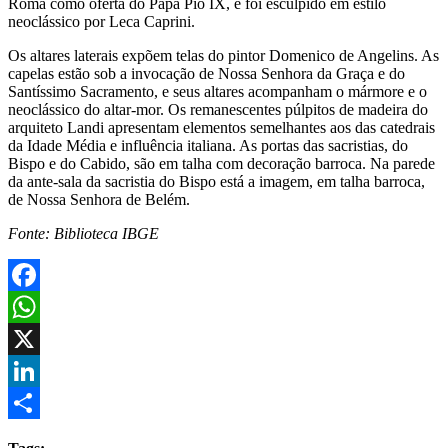
Roma como oferta do Papa Pio IX, e foi esculpido em estilo
neoclássico por Leca Caprini.
Os altares laterais expõem telas do pintor Domenico de Angelins. As
capelas estão sob a invocação de Nossa Senhora da Graça e do
Santíssimo Sacramento, e seus altares acompanham o mármore e o
neoclássico do altar-mor. Os remanescentes púlpitos de madeira do
arquiteto Landi apresentam elementos semelhantes aos das catedrais
da Idade Média e influência italiana. As portas das sacristias, do
Bispo e do Cabido, são em talha com decoração barroca. Na parede
da ante-sala da sacristia do Bispo está a imagem, em talha barroca,
de Nossa Senhora de Belém.
Fonte: Biblioteca IBGE
Facebook
WhatsApp
X
LinkedIn
Share