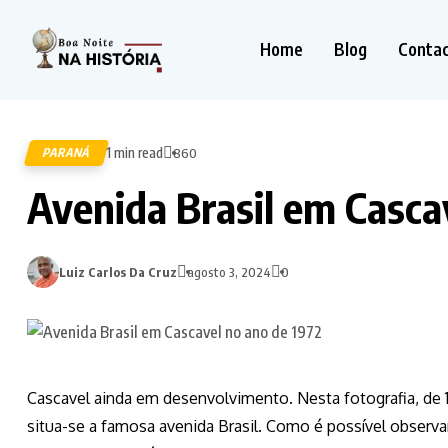
Home
Blog
Conta
1 min read
PARANÁ
860
k
Avenida Brasil em Casca
pp
Luiz Carlos Da Cruz
agosto 3, 2024
0
n
Cascavel ainda em desenvolvimento. Nesta fotografia, de
situa-se a famosa avenida Brasil. Como é possível observar