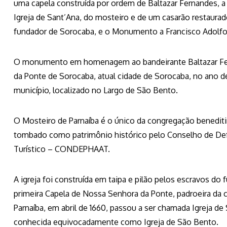
uma capela construída por ordem de Baltazar Fernandes, a
Igreja de Sant’Ana, do mosteiro e de um casarão restaura
fundador de Sorocaba, e o Monumento a Francisco Adolf
O monumento em homenagem ao bandeirante Baltazar Fer
da Ponte de Sorocaba, atual cidade de Sorocaba, no ano de
município, localizado no Largo de São Bento.
O Mosteiro de Parnaíba é o único da congregação beneditin
tombado como patrimônio histórico pelo Conselho de Defe
Turístico – CONDEPHAAT.
A igreja foi construída em taipa e pilão pelos escravos do
primeira Capela de Nossa Senhora da Ponte, padroeira da
Parnaíba, em abril de 1660, passou a ser chamada Igreja d
conhecida equivocadamente como Igreja de São Bento.