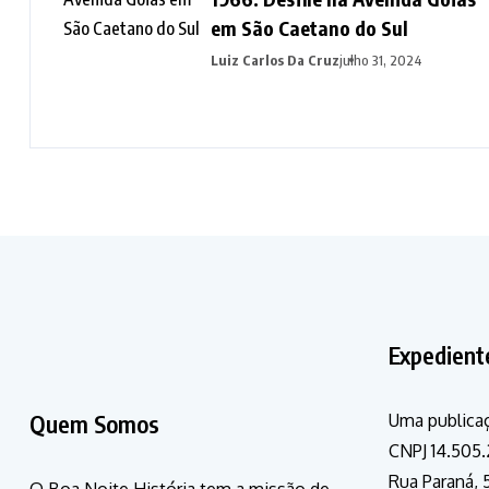
em São Caetano do Sul
Luiz Carlos Da Cruz
julho 31, 2024
Expedient
Quem Somos
Uma publicaç
CNPJ 14.505.
Rua Paraná, 5
O Boa Noite História tem a missão de