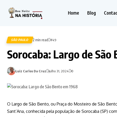
Home
Blog
Conta
2 min read
SÃO PAULO
749
k
Sorocaba: Largo de São
pp
Luiz Carlos Da Cruz
julho 31, 2024
0
n
O Largo de São Bento, ou Praça do Mosteiro de São Bento
Sant’Ana, conhecida pela população de Sorocaba (SP) como