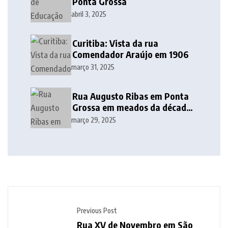
Ponta Grossa
abril 3, 2025
Curitiba: Vista da rua
Comendador Araújo em 1906
março 31, 2025
Rua Augusto Ribas em Ponta
Grossa em meados da década
de 1940
março 29, 2025
Previous Post
Rua XV de Novembro em São