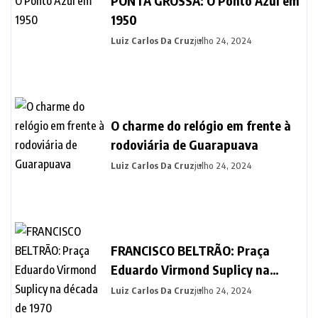
PONTA GROSSA: O Ponto Azul em
1950
Luiz Carlos Da Cruz
julho 24, 2024
O charme do relógio em frente à
rodoviária de Guarapuava
Luiz Carlos Da Cruz
julho 24, 2024
FRANCISCO BELTRÃO: Praça
Eduardo Virmond Suplicy na
década de 1970
Luiz Carlos Da Cruz
julho 24, 2024